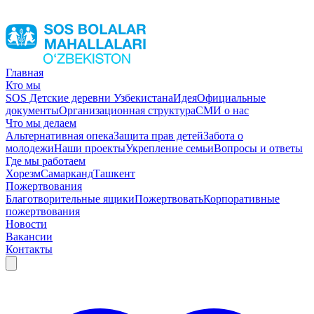
Главная
Кто мы
SOS Детские деревни Узбекистана
Идея
Официальные
документы
Организационная структура
СМИ о нас
Что мы делаем
Альтернативная опека
Защита прав детей
Забота о
молодежи
Наши проекты
Укрепление семьи
Вопросы и ответы
Где мы работаем
Хорезм
Самарканд
Ташкент
Пожертвования
Благотворительные ящики
Пожертвовать
Корпоративные
пожертвования
Новости
Вакансии
Контакты