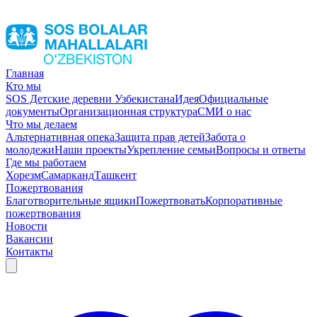
Главная
Кто мы
SOS Детские деревни Узбекистана
Идея
Официальные
документы
Организационная структура
СМИ о нас
Что мы делаем
Альтернативная опека
Защита прав детей
Забота о
молодежи
Наши проекты
Укрепление семьи
Вопросы и ответы
Где мы работаем
Хорезм
Самарканд
Ташкент
Пожертвования
Благотворительные ящики
Пожертвовать
Корпоративные
пожертвования
Новости
Вакансии
Контакты